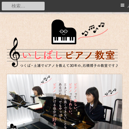
メ
検
イ
索:
コ
ン
つくば・土浦でピアノを教えて20年の石橋博子の教室です。
ン
メ
テ
ニ
ン
ュ
ツ
ー
へ
ス
キ
ッ
プ