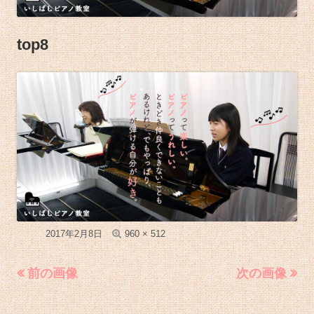
top8
フ
公開日
2017年2月8日
960 × 512
ル
前の画像
次の画像
サ
イ