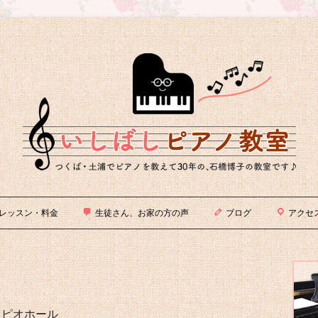
橋博子の教室です。
｜茨城県土浦市（つくば市近く）石橋
レッスン・料金
生徒さん、お家の方の声
ブログ
アクセ
メ
イ
ン
カピオホール