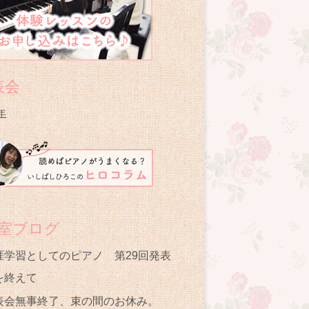
表会
9年
教室ブログ
涯学習としてのピアノ 第29回発表
を終えて
表会無事終了、束の間のお休み。