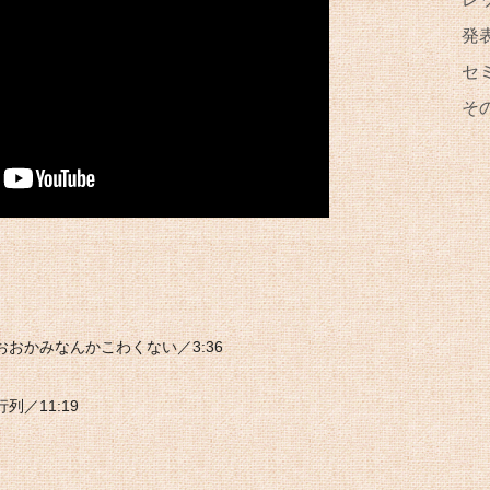
発
セ
そ
おおかみなんかこわくない／3:36
列／11:19