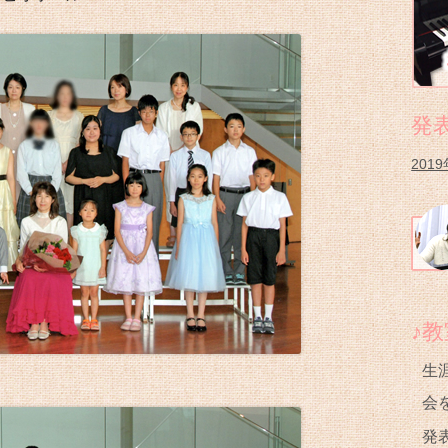
サ
イ
ド
バ
発
ー
201
♪
生
会
発