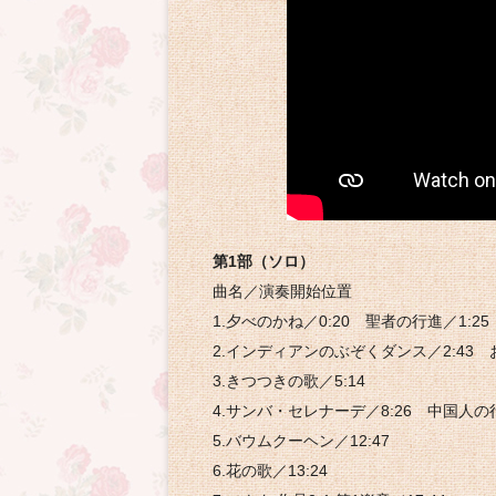
第1部（ソロ）
曲名／演奏開始位置
1.夕べのかね／0:20 聖者の行進／1:25
2.インディアンのぶぞくダンス／2:43 
3.きつつきの歌／5:14
4.サンバ・セレナーデ／8:26 中国人の行
5.バウムクーヘン／12:47
6.花の歌／13:24