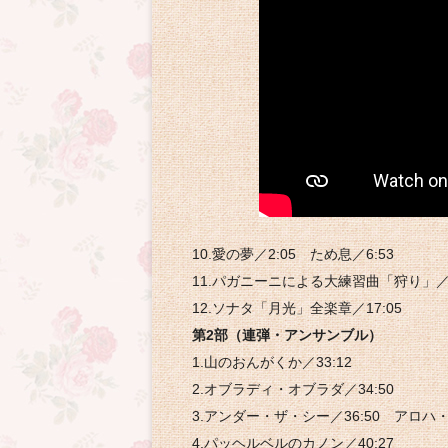
10.愛の夢／2:05 ため息／6:53
11.パガニーニによる大練習曲「狩り」／1
12.ソナタ「月光」全楽章／17:05
第2部（連弾・アンサンブル）
1.山のおんがくか／33:12
2.オブラディ・オブラダ／34:50
3.アンダー・ザ・シー／36:50 アロハ・
4.パッヘルベルのカノン／40:27