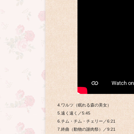
4.ワルツ（眠れる森の美女）
5.遠く遠く／5:45
6.チム・チム・チェリー／6:21
7.終曲（動物の謝肉祭）／9:21