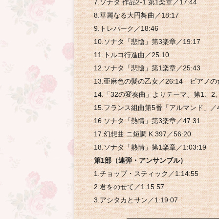
7.ソナタ 作品2-1 第1楽章／17:44
8.華麗なる大円舞曲／18:17
9.トレパーク／18:46
10.ソナタ「悲愴」第3楽章／19:17
11.トルコ行進曲／25:10
12.ソナタ「悲愴」第1楽章／25:43
13.亜麻色の髪の乙女／26:14 ピアノ
14.「32の変奏曲」よりテーマ、第1、2、4
15.フランス組曲第5番「アルマンド」／40
16.ソナタ「熱情」第3楽章／47:31
17.幻想曲 ニ短調 K.397／56:20
18.ソナタ「熱情」第1楽章／1:03:19
第1部（連弾・アンサンブル）
1.チョップ・スティック／1:14:55
2.君をのせて／1:15:57
3.アシタカとサン／1:19:07