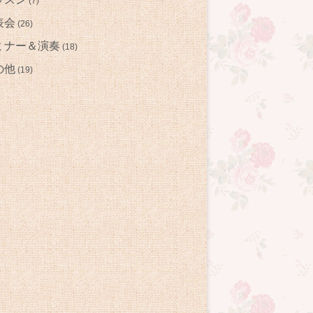
(7)
表会
(26)
ミナー＆演奏
(18)
の他
(19)