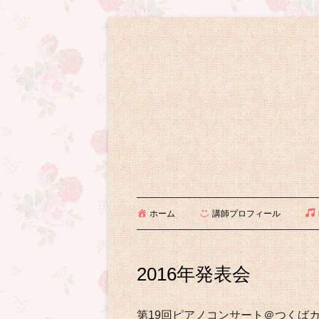
コ
ン
テ
ン
ツ
へ
ス
キ
つくば・土浦でピアノを教えて20年の石
いしばしピアノ教室
ッ
メ
ホーム
講師プロフィール
プ
イ
ン
2016年発表会
メ
ニ
ュ
第19回ピアノコンサート＠つくば