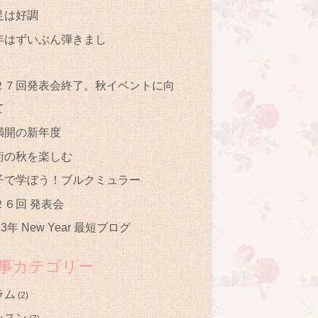
足は好調
年はずいぶん弾きまし
た
２７回発表会終了。秋イベントに向
て
満開の新年度
術の秋を楽しむ
子で学ぼう！ブルクミュラー
２６回 発表会
23年 New Year 最短ブログ
記事カテゴリー
ラム
(2)
ッスン