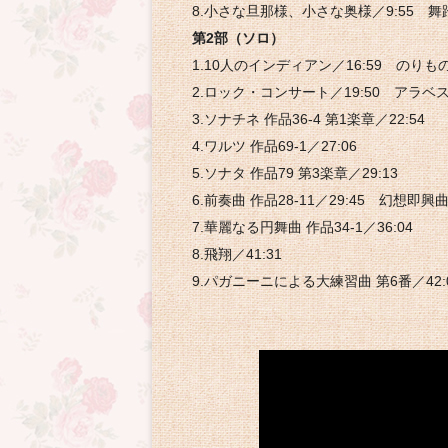
8.小さな旦那様、小さな奥様／9:55 舞踏
第2部（ソロ）
1.10人のインディアン／16:59 のりもの
2.ロック・コンサート／19:50 アラベスク
3.ソナチネ 作品36-4 第1楽章／22:54
4.ワルツ 作品69-1／27:06
5.ソナタ 作品79 第3楽章／29:13
6.前奏曲 作品28-11／29:45 幻想即興曲
7.華麗なる円舞曲 作品34-1／36:04
8.飛翔／41:31
9.パガニーニによる大練習曲 第6番／42: