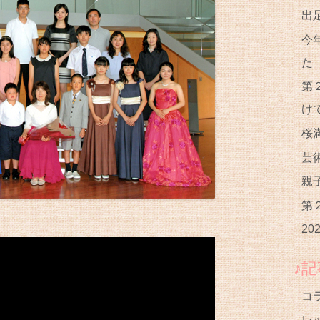
出
今
第
け
桜
芸
親
第
20
♪
コ
レ