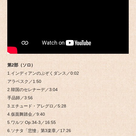
第2部（ソロ）
1.インディアンのぶぞくダンス／0:02
アラベスク／1:50
2.韓国のセレナーデ／3:04
手品師／3:56
3.エチュード・アレグロ／5:28
4.仮面舞踏会／9:40
5.ワルツ Op.34-3／16:55
6.ソナタ「悲愴」第3楽章／17:26