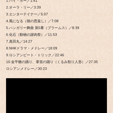
1.ハイ・ホー／1:41
2.オーラ・リー／3:39
3.エンターテイナー／5:07
4.風になる（猫の恩返し）／7:08
5.ハンガリー舞曲 第5番（ブラームス）／8:39
6.化石（動物の謝肉祭）／11:53
7.真田丸／14:27
8.NHKドラマ・メドレー／18:09
9.ロシアンビート・トリック／22:46
10.金平糖の踊り、葦笛の踊り（くるみ割り人形）／27:35
ロシアンメドレー／30:23