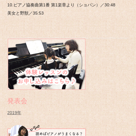
10.ピアノ協奏曲第1番 第1楽章より（ショパン）／30:48
美女と野獣／35:53
メ
イ
ン
サ
イ
ド
バ
発表会
ー
2019年