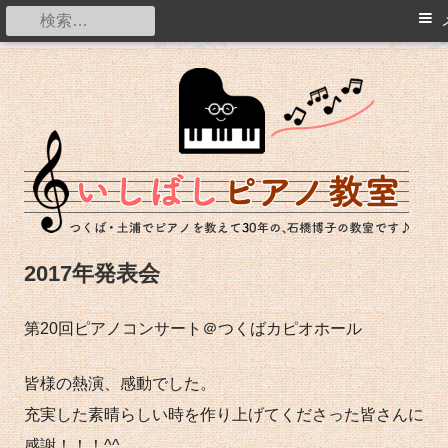
メ
検
イ
索:
コ
ン
つくば・土浦でピアノを教えて20年の石橋博子の教室です。
ン
メ
テ
ニ
ン
ュ
ツ
ー
へ
ス
2017年発表会
キ
ッ
第20回ピアノコンサート＠つくばカピオホール
プ
皆様の熱演、感動でした。
充実した素晴らしい時を作り上げてくださった皆さんに
感謝！！！^^