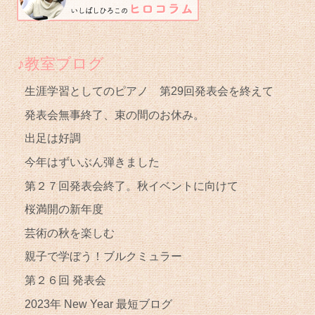
♪教室ブログ
生涯学習としてのピアノ 第29回発表会を終えて
発表会無事終了、束の間のお休み。
出足は好調
今年はずいぶん弾きました
第２７回発表会終了。秋イベントに向けて
桜満開の新年度
芸術の秋を楽しむ
親子で学ぼう！ブルクミュラー
第２６回 発表会
2023年 New Year 最短ブログ