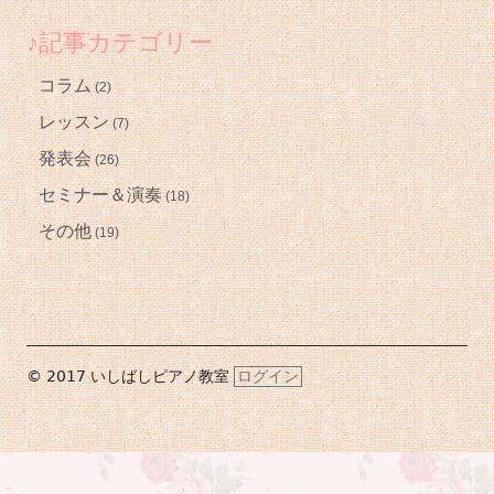
♪記事カテゴリー
コラム
(2)
レッスン
(7)
発表会
(26)
セミナー＆演奏
(18)
その他
(19)
フ
© 2017 いしばしピアノ教室
ログイン
ッ
タ
ー・