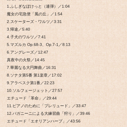
1.ふしぎなぽけっと（連弾）／1:04
魔女の宅急便「風の丘」／1:54
2.スケーターズ・ワルツ／3:31
3.帰途／5:40
4.子犬のワルツ／7:41
5.マズルカ Op.68-3、Op.7-1／8:13
6.アングレーズ／12:47
真夜中の火祭／14:45
7.華麗なる大円舞曲／16:31
8.ソナタ第5番 第1楽章／17:02
9.アラベスク第1番／22:23
10.ソルフェージェット／27:57
エチュード「革命」／29:44
11.ピアノのために「プレリュード」／33:47
12.パガニーニによる大練習曲「狩り」／39:46
エチュード「エオリアンハープ」／43:56