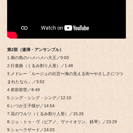
第2部（連弾・アンサンブル）
1.南の島のハメハメハ大王／0:03
2.行進曲（くるみ割り人形）／1:48
3.メドレー「ルージュの伝言〜海の見える街〜やさしさにつつ
まれたなら」／3:52
4.前前前世／8:49
5.シング・シング・シング／12:10
6.いつか王子様が／14:54
7.花のワルツ（くるみ割り人形）／15:26
8.ジュ・トゥ・ヴ（ピアノ、ヴァイオリン、鉄琴）／23:29
9.シェヘラザード／24:03