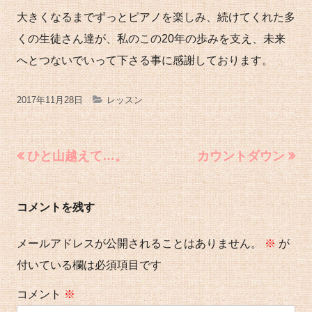
大きくなるまでずっとピアノを楽しみ、続けてくれた多
くの生徒さん達が、私のこの20年の歩みを支え、未来
へとつないでいって下さる事に感謝しております。
公
カ
2017年11月28日
レッスン
開
テ
日
ゴ
投
前
次
ひと山越えて…。
カウントダウン
の
の
稿
リ
記
記
ナ
ー
コメントを残す
事:
事:
ビ
ゲ
メールアドレスが公開されることはありません。
※
が
ー
付いている欄は必須項目です
シ
コメント
※
ョ