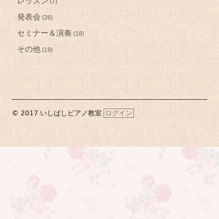
レッスン
(7)
発表会
(26)
セミナー＆演奏
(18)
その他
(19)
フ
© 2017 いしばしピアノ教室
ログイン
ッ
タ
ー・
コ
ン
テ
ン