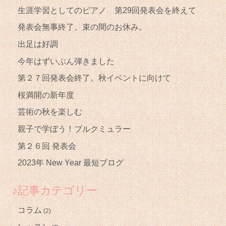
生涯学習としてのピアノ 第29回発表会を終えて
発表会無事終了、束の間のお休み。
出足は好調
今年はずいぶん弾きました
第２７回発表会終了。秋イベントに向けて
桜満開の新年度
芸術の秋を楽しむ
親子で学ぼう！ブルクミュラー
第２６回 発表会
2023年 New Year 最短ブログ
♪記事カテゴリー
コラム
(2)