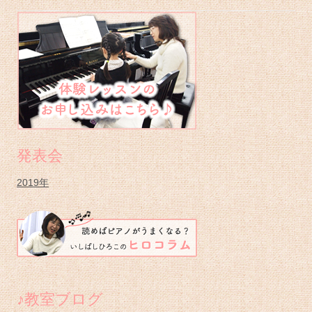
メ
イ
ン
サ
イ
ド
バ
発表会
ー
2019年
♪教室ブログ