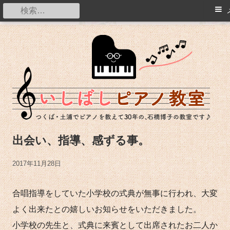
メ
検
イ
索:
コ
ン
つくば・土浦でピアノを教えて20年の石橋博子の教室です。
ン
メ
テ
ニ
ン
ュ
ツ
ー
へ
ス
出会い、指導、感ずる事。
キ
ッ
公
2017年11月28日
プ
開
合唱指導をしていた小学校の式典が無事に行われ、大変
日
よく出来たとの嬉しいお知らせをいただきました。
小学校の先生と、式典に来賓として出席されたお二人か