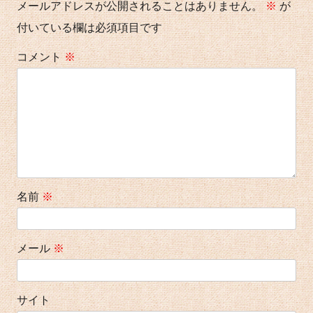
ー
メールアドレスが公開されることはありません。
※
が
シ
付いている欄は必須項目です
ョ
コメント
※
ン
名前
※
メール
※
サイト