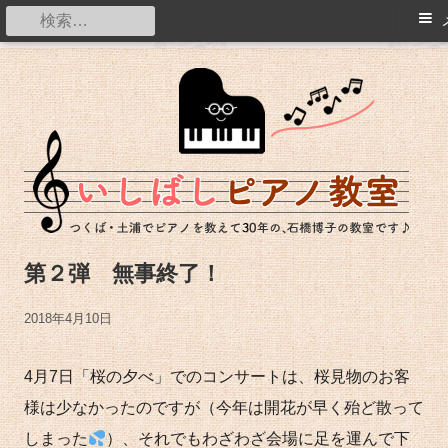
メ
検
イ
索:
コ
ン
つくば・土浦でピアノを教えて20年の石橋博子の教室です。
ン
メ
テ
ニ
ン
ュ
ツ
ー
へ
ス
第２弾 無事終了！
キ
ッ
公
2018年4月10日
プ
開
4月7日「桜の夕べ」でのコンサートは、桜見物のお客
日
様は少なかったのですが（今年は開花が早く殆ど散って
しまった
）、それでもわざわざ会場に足を運んで下