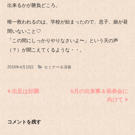
出来るかが勝負どころ。
唯一救われるのは、学校が始まったので、息子、娘が昼
間いないこと♡
「この間にしっかりやりなさいよ〜」という天の声
（？）が聞こえてくるような・・。
公
カ
2018年4月10日
セミナー＆演奏
開
テ
日
ゴ
投
前
次
出足は好調
5月の出来事＆発表会に
の
の
稿
向けて
リ
記
記
ナ
ー
事:
事:
ビ
コメントを残す
ゲ