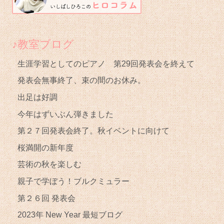
♪教室ブログ
生涯学習としてのピアノ 第29回発表会を終えて
発表会無事終了、束の間のお休み。
出足は好調
今年はずいぶん弾きました
第２７回発表会終了。秋イベントに向けて
桜満開の新年度
芸術の秋を楽しむ
親子で学ぼう！ブルクミュラー
第２６回 発表会
2023年 New Year 最短ブログ