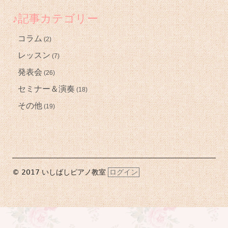
♪記事カテゴリー
コラム
(2)
レッスン
(7)
発表会
(26)
セミナー＆演奏
(18)
その他
(19)
フ
© 2017 いしばしピアノ教室
ログイン
ッ
タ
ー・