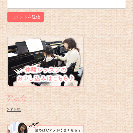
メ
イ
ン
サ
イ
ド
バ
発表会
ー
2019年