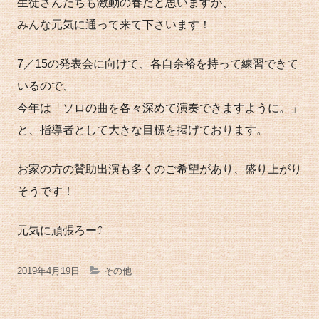
生徒さんたちも激動の春だと思いますが、
みんな元気に通って来て下さいます！
7／15の発表会に向けて、各自余裕を持って練習できて
いるので、
今年は「ソロの曲を各々深めて演奏できますように。」
と、指導者として大きな目標を掲げております。
お家の方の賛助出演も多くのご希望があり、盛り上がり
そうです！
元気に頑張ろー⤴︎
公
カ
2019年4月19日
その他
開
テ