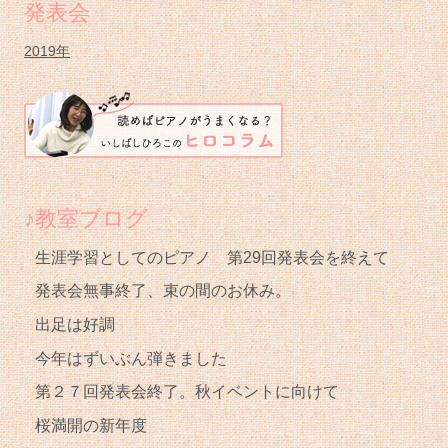
バ
発表会
ー
2019年
♪教室ブログ
生涯学習としてのピアノ 第29回発表会を終えて
発表会無事終了、束の間のお休み。
出足は好調
今年はずいぶん弾きました
第２７回発表会終了。秋イベントに向けて
桜満開の新年度