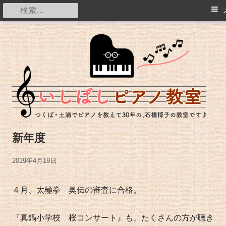
メ
検
イ
索:
コ
ン
つくば・土浦でピアノを教えて20年の石橋博子の教室です。
ン
メ
テ
ニ
ン
ュ
ツ
ー
へ
ス
新年度
キ
ッ
公
2019年4月19日
プ
開
４月、太極拳 奥伝の審査に合格。
日
『真鍋小学校 桜コンサート』も、たくさんの方が聴き