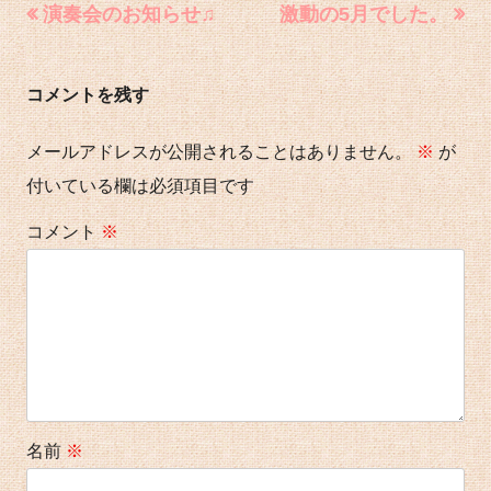
日
ゴ
投
前
次
演奏会のお知らせ♫
激動の5月でした。
の
の
稿
リ
記
記
ナ
ー
コメントを残す
事:
事:
ビ
ゲ
メールアドレスが公開されることはありません。
※
が
ー
付いている欄は必須項目です
シ
コメント
※
ョ
ン
名前
※