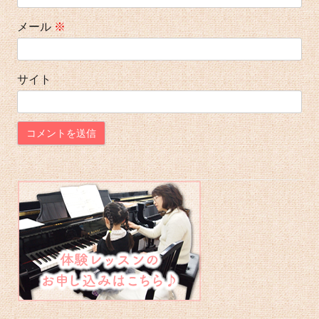
メール
※
サイト
メ
イ
ン
サ
イ
ド