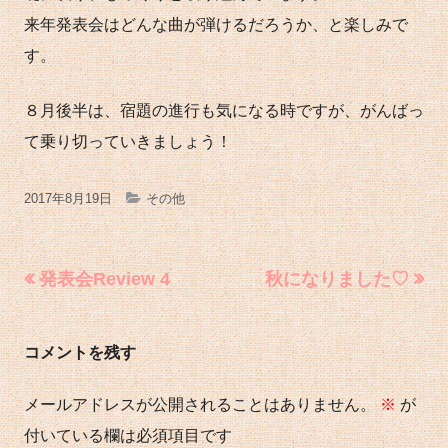
来年発表会はどんな曲が弾けるだろうか、と楽しみで
す。
８月後半は、宿題の進行も気になる時ですが、がんばっ
て乗り切っていきましょう！
公
カ
2017年8月19日
その他
開
テ
日
ゴ
投
前
次
発表会Review 4
秋になりました♡
の
の
稿
リ
記
記
ナ
ー
コメントを残す
事:
事:
ビ
ゲ
メールアドレスが公開されることはありません。
※
が
ー
付いている欄は必須項目です