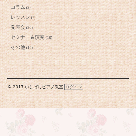
コラム
(2)
レッスン
(7)
発表会
(26)
セミナー＆演奏
(18)
その他
(19)
フ
© 2017 いしばしピアノ教室
ログイン
ッ
タ
ー・
コ
ン