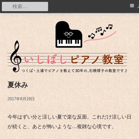
メ
検
イ
索:
コ
ン
つくば・土浦でピアノを教えて20年の石橋博子の教室です。
ン
メ
テ
ニ
ン
ュ
ツ
ー
へ
ス
夏休み
キ
ッ
公
2017年8月19日
プ
開
今年はずい分と涼しい夏で楽な反面、これだけ涼しい日
日
が続くと、あとが怖いような…複雑な心境です。