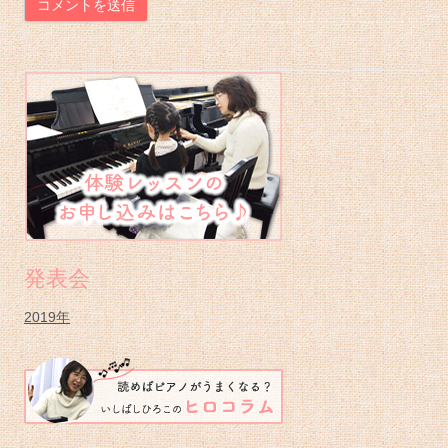
メ
イ
ン
サ
イ
ド
バ
発表会
ー
2019年