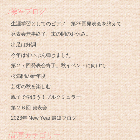
♪教室ブログ
生涯学習としてのピアノ 第29回発表会を終えて
発表会無事終了、束の間のお休み。
出足は好調
今年はずいぶん弾きました
第２７回発表会終了。秋イベントに向けて
桜満開の新年度
芸術の秋を楽しむ
親子で学ぼう！ブルクミュラー
第２６回 発表会
2023年 New Year 最短ブログ
♪記事カテゴリー